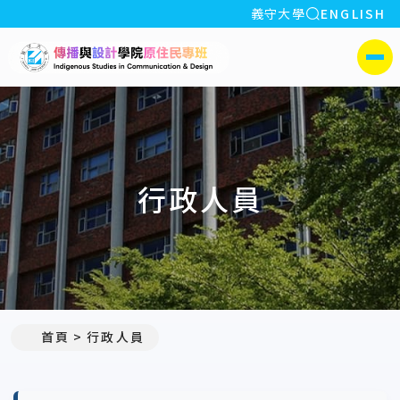
全站搜索
義守大學
ENGLISH
:::
義守大學傳播與設計學院
側選單
行政人員
首頁
行政人員