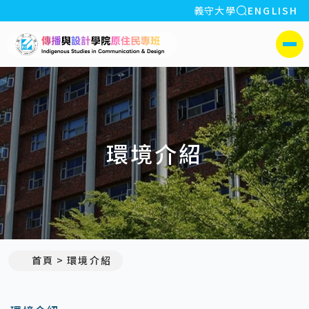
全站搜索
義守大學
ENGLISH
:::
義守大學傳播與設計學院
側選單
環境介紹
首頁
環境介紹