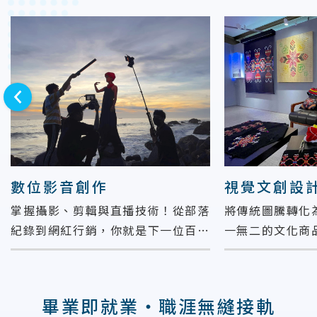
下一則
數位影音創作
視覺文創設
掌握攝影、剪輯與直播技術！從部落
將傳統圖騰轉化
紀錄到網紅行銷，你就是下一位百萬
一無二的文化商
流量創作者！
畢業即就業・職涯無縫接軌