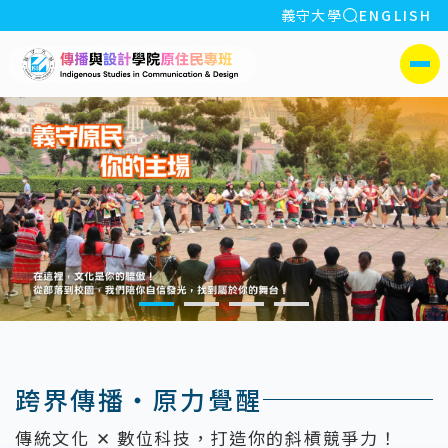
全站搜索
義守大學
ENGLISH
:::
義守大學傳播與設計學院
側選單
:::
跨界傳播・原力覺醒
傳統文化 ✕ 數位科技，打造你的斜槓競爭力！