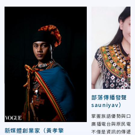
部落傳播發聲（
sauniyav）
掌握族語優勢與口
廣播電台與原民電
新媒體創業家（黃孝擎
不僅是資訊的傳遞